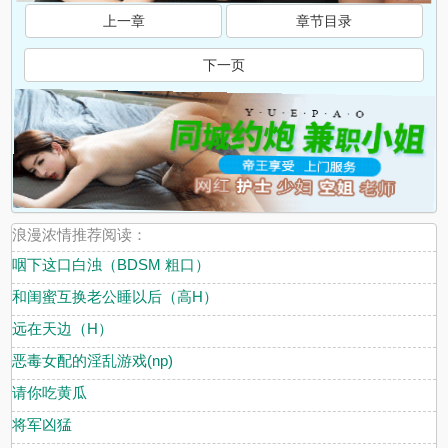
上一章
章节目录
下一页
浪漫浓情推荐阅读：
咽下这口白浊（BDSM 粗口）
和闺蜜互换老公睡以后（高H）
远在天边（H）
恶毒女配的淫乱游戏(np)
请你吃黄瓜
将军凶猛