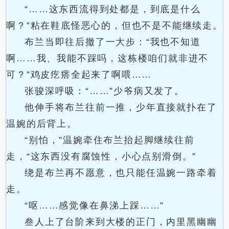
“……这东西流得到处都是，到底是什么
啊？”粘在鞋底怪恶心的，但也不是不能继续走。
布兰当即往后撤了一大步：“我也不知道
啊……我、我能不踩吗，这栋楼咱们就非进不
可？”鸡皮疙瘩全起来了啊喂……
张骏深呼吸：“……”少爷病又发了。
他伸手将布兰往前一推，少年直接就扑在了
温婉的后背上。
“别怕，”温婉牵住布兰抬起脚继续往前
走，“这东西没有腐蚀性，小心点别滑倒。”
绕是布兰再不愿意，也只能任温婉一路牵着
走。
“呕……感觉像在鼻涕上踩……”
叁人上了台阶来到大楼的正门，内里黑幽幽