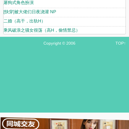
屠狗式角色扮演
[快穿]被大佬们日夜浇灌 NP
二婚（高干，出轨H）
乘风破浪之骚女很荡（高H，偷情禁忌）
Copyright © 2006
TOP↑