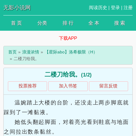
无影小说网
阅读历史
|
登录
|
注册
首 页
分类
排 行
全 本
搜 索
下载APP
首页
浪漫浓情
【星际abo】洛希极限（H）
二楼刀给我。
二楼刀给我。
(1/2)
投票推荐
加入书签
留言反馈
温婉踏上大楼的台阶，还没走上两步脚底就
踩到了一滩黏液。
她低头翻起脚面，对着亮光看到鞋底与地面
之间拉出数条黏丝。