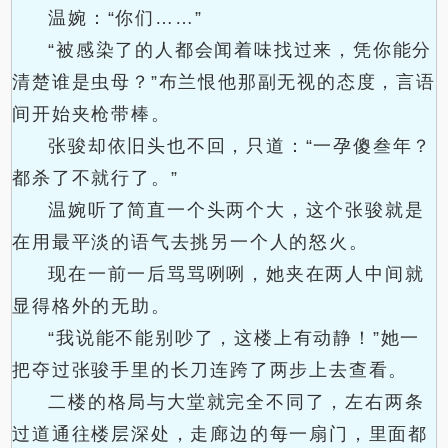
温婉：“你们……”
“被感染了的人都会闻着味找过来，凭你能分
清楚谁是虫母？”布兰恨他那副无视的态度，言语
间开始夹枪带棒。
张骏却依旧头也不回，只道：“一孕傻叁年？
都杀了不就行了。”
温婉听了简直一个头两个大，这个张骏就是
在用最平淡的语气去挑另一个人的怒火。
现在一前一后骂骂咧咧，她夹在两人中间就
显得格外的无助。
“我说能不能别吵了，这楼上有动静！”她一
把夺过张骏手里的长刀连跨了两步上去查看。
二楼的格局与大堂就完全不同了，左右两条
过道通往楼层深处，走廊边的每一扇门，里面都