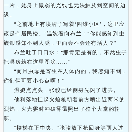
一片，她身上微弱的光线也无法触及到空间的边
缘。
“之前地上有块牌子写着‘四维小区’，这里应
该是个居民楼。”温婉看向布兰：“你能感知到虫
族却感知不到人类，里面会不会还有活人？”
布兰吐了口口水：“那肯定是有的，不然虫子
把巢房筑在这里图啥……”
“而且虫母是寄生在人体内的，我感知不到，
你们俩可要小心点啊！”
温婉点点头，张骏已经侧身先闪了进去。
他利落地扛起火焰枪朝着前方喷出近两米的
烈焰，火光霎时冲破雾霭照出了整个大堂的轮
廓。
“楼梯在正中央。”张骏放下枪回身等两人过