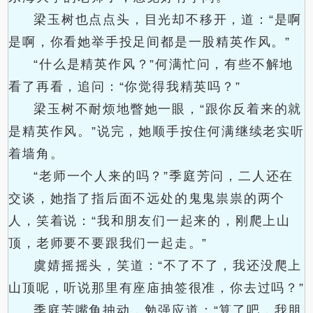
梁玉树也点点头，目光却不移开，道：“是啊
是啊，你看她举手投足间都是一股精英作风。”
“什么是精英作风？”何满忙问，有些不解地
看了再看，追问：“你觉得我精英吗？”
梁玉树不耐烦地瞥她一眼，“跟你反着来的就
是精英作风。”说完，她顺手按住何满继续老实听
着墙角。
“老师一个人来的吗？”季庭芳问，二人还在
交谈，她指了指后面不远处的鬼鬼祟祟的两个
人，笑着说：“我和朋友们一起来的，刚爬上山
顶，老师要不要跟我们一起走。”
虞婧摇摇头，笑道：“不了不了，我还没爬上
山顶呢，听说那里有座庙抽签很准，你去过吗？”
季庭芳嘴角抽动，勉强应道：“算了吧，我朋