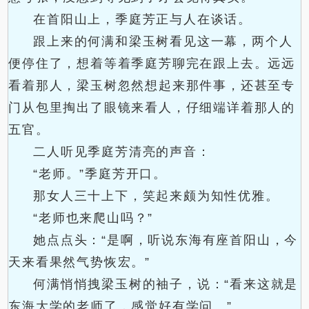
在首阳山上，季庭芳正与人在谈话。
跟上来的何满和梁玉树看见这一幕，两个人
便停住了，想着等着季庭芳聊完在跟上去。远远
看着那人，梁玉树忽然想起来那件事，还甚至专
门从包里掏出了眼镜来看人，仔细端详着那人的
五官。
二人听见季庭芳清亮的声音：
“老师。”季庭芳开口。
那女人三十上下，笑起来颇为知性优雅。
“老师也来爬山吗？”
她点点头：“是啊，听说东海有座首阳山，今
天来看果然气势恢宏。”
何满悄悄拽梁玉树的袖子，说：“看来这就是
东海大学的老师了，感觉好有学问。”