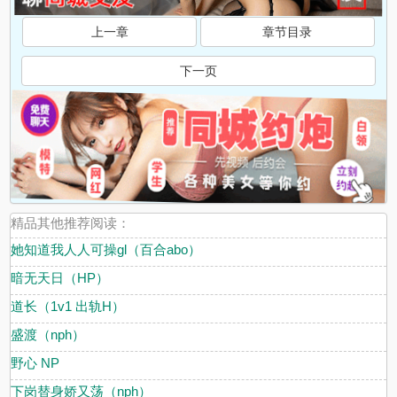
上一章
章节目录
下一页
精品其他推荐阅读：
她知道我人人可操gl（百合abo）
暗无天日（HP）
道长（1v1 出轨H）
盛渡（nph）
野心 NP
下岗替身娇又荡（nph）