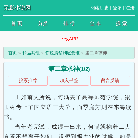
无影小说网
阅读历史
|
登录
|
注册
首 页
分类
排 行
全 本
搜 索
下载APP
首页
精品其他
你说清楚到底爱谁
第二章求神
第二章求神
(1/2)
投票推荐
加入书签
留言反馈
正如前文所说，何满去了高等师范学院，梁
玉树考上了国立语言大学，而季庭芳则在东海读
书。
当年考完试，成绩一出来，何满就抱着二人
哀嚎不想离开她们，没想到报专业的时候，却是