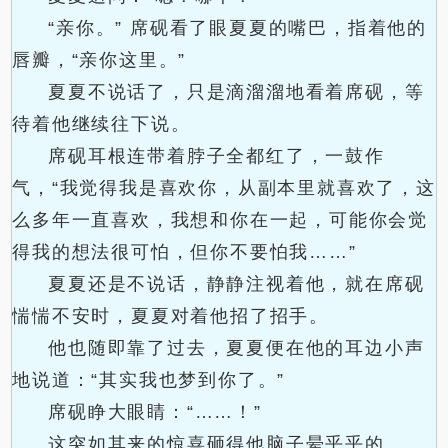
“亲你。” 席砚看了眼夏夏的嘴巴，指着他的
唇瓣，“亲你这里。”
夏夏不说话了，只是滴溜溜地看着席砚，等
待着他继续往下说。
席砚耳根连带着脖子全都红了，一鼓作
气，“我觉得我是喜欢你，从副本里就喜欢了，这
么多年一直喜欢，我想和你在一起，可能你会觉
得我的想法很可怕，但你不要怕我……”
夏夏还是不说话，静静注视着他，就在席砚
惴惴不安时，夏夏对着他招了招手。
他也随即靠了过去，夏夏便在他的耳边小声
地说道：“其实我也梦到你了。”
席砚睁大眼睛：“……！”
这突如其来的惊喜砸得他脑子晕乎乎的。