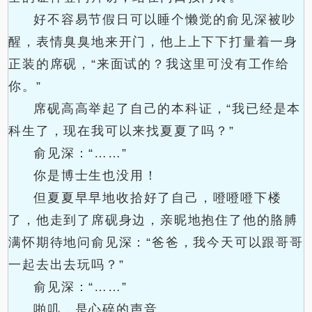
好不容易节假日可以睡个懒觉的俞见深被吵
醒，表情臭臭地来开门，他上上下下打量着一身
正装的席砚，“来面试的？我这里可没有工作给
你。”
席砚高高举起了自己的本科证，“我已经是本
科生了，现在我可以来找夏夏了吗？”
俞见深：“……”
你是博士生也没用！
但夏夏早早地收拾好了自己，噔噔噔下楼
了，他走到了席砚身边，亲昵地抱住了他的胳膊
满怀期待地问俞见深：“爸爸，我今天可以跟哥哥
一起去出去玩吗？”
俞见深：“……”
啪叽，是心碎的声音。