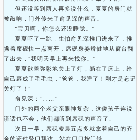
但还没等到两人再多说什么，夏夏的房门就
被敲响，门外传来了俞见深的声音。
“宝贝啊，你怎么还没睡觉。”
夏夏吓了一跳，生怕俞见深推门进来了，推
搡着席砚快一点离开，席砚身姿矫健地从窗台翻
了出去，“我明天早上再来找你。”
夏夏欲盖弥彰地关上了灯，躺在了床上，给
自己裹成了毛毛虫，“爸爸，我睡了！刚才是忘记
关灯了！”
俞见深：“……”
门外的两个老父亲眼神复杂，这傻孩子连说
谎话也不会，他们都听到席砚的声音了。
次日一早，席砚凌晨五点多就拿着自己的齐
全的证件登门拜访，站在门口按门铃。