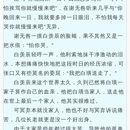
怕挨骂你就慢慢来吧”，在谢无咎听来几乎与“你
晚回来一日，我就要多掉一日眼泪，不怕我每天
哭你就慢慢来吧”无异。
谢无咎一摸白羡辰的脸颊，果不其然又是一
把水痕：“怕你哭。”
白羡辰轻哼一声，他利索地抹干净激动的泪
水，本想痛痛快快地把这段时日的经历浓缩，可
张口又有些莫名的委屈：“我把白璜送走了。”
白羡辰来这个世界太久，久到已然将白璜一
家子算作自己的血亲，他把白璜当家人，送走他
在世上最后一个家人，他其实很难过。
可冥弃本就没家人，他也不好与冥弃诉说痛
苦，几位长老就更是没一个好出身。
由于大家早些年都过得太苦，导致他的孤单