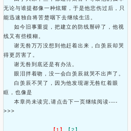
无论与谁提都像一种炫耀，于是他悲伤过后，只
能迅速独自将苦楚咽下去继续生活。
如今旧事重提，把建立的防线掰碎了，他视
线又有些模糊。
谢无咎万万没想到他赶着出来，白羡辰却哭
得更厉害了。
谢无咎到底还是有办法。
眼泪拌着吻，没一会白羡辰就哭不出声了。
白羡辰不哭了，因为他发现谢无咎红着眼
眶，也像是
本章尚未读完,请点击下一页继续阅读----
>>>
【1】
【2】