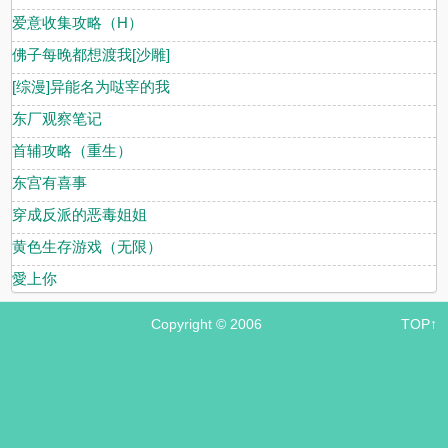
爱意收集攻略（H）
佛子每晚都想渡我[沙雕]
[综漫]异能名为哒宰的我
东厂观察笔记
首辅攻略（重生）
东宫有喜事
穿成反派的恶毒姐姐
黄色生存游戏（无限）
愛上你
Copyright © 2006
TOP↑