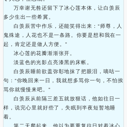
万幸谢无咎还留下了冰心莲本体，让白羡辰
多少生出一些希冀。
白羡辰苦中作乐，还能笑得出来：“师尊，人
鬼殊途，人花也不是一条路。你要是想和我在一
起，肯定还是做人方便。”
冰心莲的花瓣渐渐张开。
淡蓝色的光影点亮漆黑的床帐。
白羡辰睡前欲盖弥彰地抹了把眼泪，嘀咕一
句：“你晚回来一日，我就想多骂你一句，不怕挨
骂你就慢慢来吧。”
白羡辰从前隔三差五就放狠话，他如往日一
样，说完心里就好些了，失眠到半夜短暂地睡
着。
第二天爬起来，他以为要重复往日对着冰心