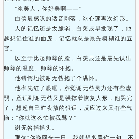
“冰美人，你好美啊——”
白羡辰感叹的话音刚落，冰心莲再次幻形。
人的记忆还是太脆弱，白羡辰早发现了，他
越想记住谁的面庞，记忆就总是最先模糊谁的五
官。
以至于比起师尊的脸，白羡辰还是最先认出
师尊的温度、师尊的怀抱。
他错愕地被谢无咎抱了个满怀。
他率先红了眼眶，察觉谢无咎灵力还有些虚
弱，意识到谢无咎又是强撑着恢复人形，他哭完
了，想起自己昨夜放的狠话，反应过来又有些气
恼：“你就这么怕被我骂？”
谢无咎摇摇头。
那句“你晚回来一日，我就想多骂你一句，不