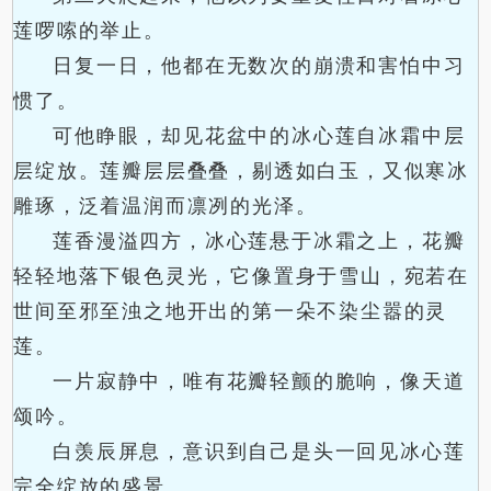
莲啰嗦的举止。
日复一日，他都在无数次的崩溃和害怕中习
惯了。
可他睁眼，却见花盆中的冰心莲自冰霜中层
层绽放。莲瓣层层叠叠，剔透如白玉，又似寒冰
雕琢，泛着温润而凛冽的光泽。
莲香漫溢四方，冰心莲悬于冰霜之上，花瓣
轻轻地落下银色灵光，它像置身于雪山，宛若在
世间至邪至浊之地开出的第一朵不染尘嚣的灵
莲。
一片寂静中，唯有花瓣轻颤的脆响，像天道
颂吟。
白羡辰屏息，意识到自己是头一回见冰心莲
完全绽放的盛景。