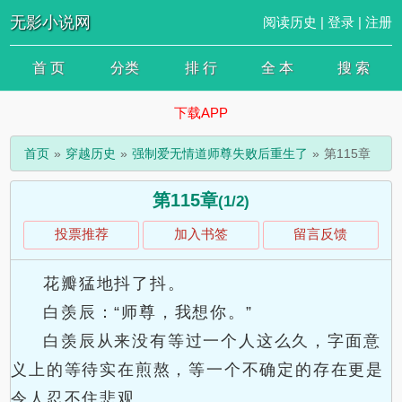
无影小说网
阅读历史
|
登录
|
注册
首 页
分类
排 行
全 本
搜 索
下载APP
首页
穿越历史
强制爱无情道师尊失败后重生了
第115章
第115章
(1/2)
投票推荐
加入书签
留言反馈
花瓣猛地抖了抖。
白羡辰：“师尊，我想你。”
白羡辰从来没有等过一个人这么久，字面意
义上的等待实在煎熬，等一个不确定的存在更是
令人忍不住悲观。