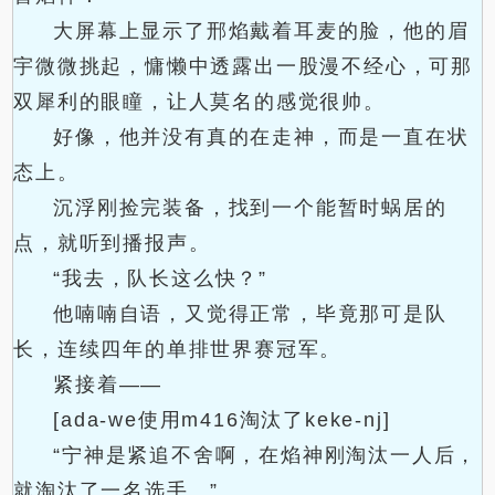
大屏幕上显示了邢焰戴着耳麦的脸，他的眉
宇微微挑起，慵懒中透露出一股漫不经心，可那
双犀利的眼瞳，让人莫名的感觉很帅。
好像，他并没有真的在走神，而是一直在状
态上。
沉浮刚捡完装备，找到一个能暂时蜗居的
点，就听到播报声。
“我去，队长这么快？”
他喃喃自语，又觉得正常，毕竟那可是队
长，连续四年的单排世界赛冠军。
紧接着——
[ada-we使用m416淘汰了keke-nj]
“宁神是紧追不舍啊，在焰神刚淘汰一人后，
就淘汰了一名选手。”