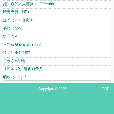
她知道我人人可操gl（百合abo）
暗无天日（HP）
道长（1v1 出轨H）
盛渡（nph）
野心 NP
下岗替身娇又荡（nph）
超品兵王在都市
子兮 (1v2, H)
【民国NP】暗香雨云尤
明珠（1v1）h
Copyright © 2006
TOP↑