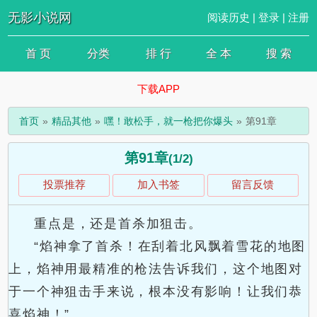
无影小说网
阅读历史
|
登录
|
注册
首 页
分类
排 行
全 本
搜 索
下载APP
首页
精品其他
嘿！敢松手，就一枪把你爆头
第91章
第91章
(1/2)
投票推荐
加入书签
留言反馈
重点是，还是首杀加狙击。
“焰神拿了首杀！在刮着北风飘着雪花的地图
上，焰神用最精准的枪法告诉我们，这个地图对
于一个神狙击手来说，根本没有影响！让我们恭
喜焰神！”