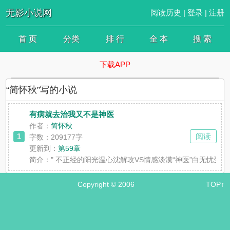
无影小说网
阅读历史
|
登录
|
注册
首 页
分类
排 行
全 本
搜 索
下载APP
“简怀秋”写的小说
有病就去治我又不是神医
作者：
简怀秋
1
阅读
字数：209177字
更新到：
第59章
简介：
" 不正经的阳光温心沈解攻VS情感淡漠“神医”白无忧
Copyright © 2006
TOP↑