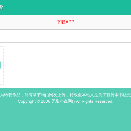
索
下载APP
大佬巧设连环计，美貌萌系直男误上断背山。 简云之人生烂透了——合约翻
为转载作品，所有章节均由网友上传，转载至本站只是为了宣传本书让更
Copyright © 2006 无影小说网() All Rights Reserved.