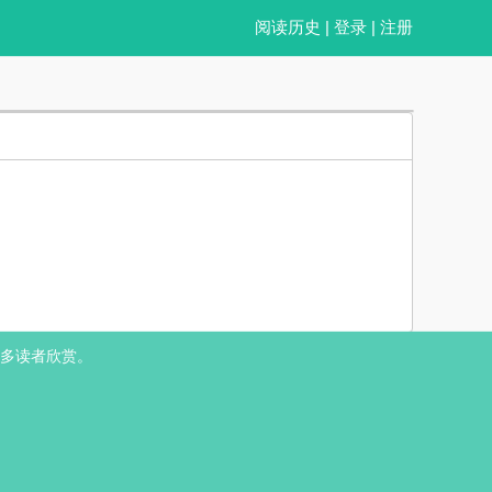
阅读历史
|
登录
|
注册
车声名尽毁，躲去乡下的大巴，直接把他拽进致命无限游戏。 一睁眼撞进
多读者欣赏。