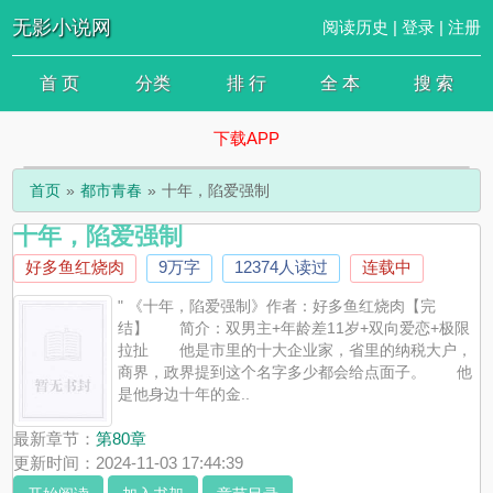
无影小说网
阅读历史
|
登录
|
注册
首 页
分类
排 行
全 本
搜 索
下载APP
首页
都市青春
十年，陷爱强制
十年，陷爱强制
好多鱼红烧肉
9万字
12374人读过
连载中
" 《十年，陷爱强制》作者：好多鱼红烧肉【完
结】 简介：双男主+年龄差11岁+双向爱恋+极限
拉扯 他是市里的十大企业家，省里的纳税大户，
商界，政界提到这个名字多少都会给点面子。 他
是他身边十年的金..
最新章节：
第80章
更新时间：2024-11-03 17:44:39