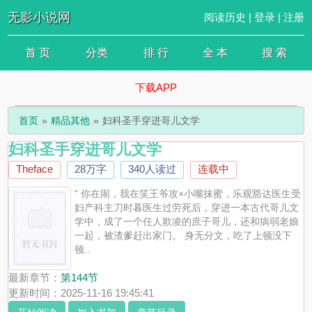
无影小说网
阅读历史
|
登录
|
注册
首 页
分类
排 行
全 本
搜 索
下载APP
首页
精品其他
妇科圣手穿进哥儿文学
妇科圣手穿进哥儿文学
Theface
28万字
340人读过
连载中
" 你在闹，我在笑王爷攻×小嘴抹蜜，乐观豁达医生受
妇产科主刀时暮医生过劳死后，穿进一本古代哥儿文
学中，成了一个任人欺凌的庶子哥儿，还和病弱老娘
一起，被渣爹赶出家门。 身无分文，吃了上顿没下
顿..
最新章节：
第144节
更新时间：2025-11-16 19:45:41