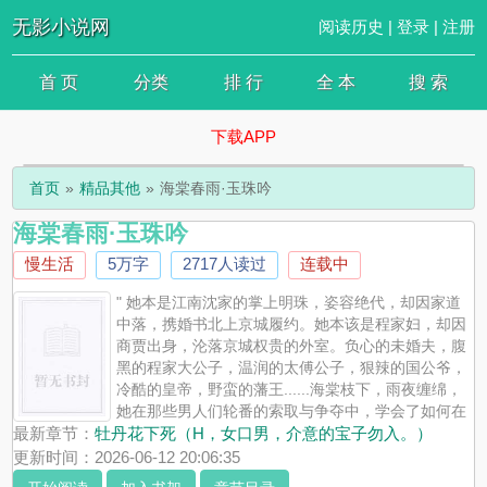
无影小说网
阅读历史
|
登录
|
注册
首 页
分类
排 行
全 本
搜 索
下载APP
首页
精品其他
海棠春雨·玉珠吟
海棠春雨·玉珠吟
慢生活
5万字
2717人读过
连载中
" 她本是江南沈家的掌上明珠，姿容绝代，却因家道
中落，携婚书北上京城履约。她本该是程家妇，却因
商贾出身，沦落京城权贵的外室。负心的未婚夫，腹
黑的程家大公子，温润的太傅公子，狠辣的国公爷，
冷酷的皇帝，野蛮的藩王......海棠枝下，雨夜缠绵，
她在那些男人们轮番的索取与争夺中，学会了如何在
欲望里生存，也学会了如何将曾经的羞辱，慢慢化作自己的筹码。这
最新章节：
牡丹花下死（H，女口男，介意的宝子勿入。）
是一场雨打海棠的旖旎孽缘。 色欲当前，情劫难逃。 她究竟是他们
更新时间：2026-06-12 20:06:35
的玩物，还是最终翻云覆雨的那只素手？本文为古风情欲小说，一女