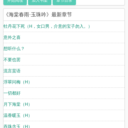
开始阅读
加入书架
章节目录
N男，但不虐女。能睡女主的都是有颜有身材，X能力超强的年轻高
富帅。 不年轻不帅不能干的，都吃不到女主的肉。故事情节尽量有
《海棠春雨·玉珠吟》最新章节
逻辑，但估计不多，毕竟大家都说肉文不需要逻辑。 ^_^会有强奸，
迷奸，囚禁，NP，SM，粗口等情节，不喜勿入。男有C有非C，喜
欢男全C的宝子们，请谨慎食用。本文全文免费，希望宝子们多投小
牡丹花下死（H，女口男，介意的宝子勿入。）
珍珠，多留言，多收藏来支持我。（比心~）
意外之喜
想听什么？
不要也罢
流言蜚语
浮翠问梅（H）
一切都好
月下海棠（H）
温香暖玉（H）
吞珠含玉（H）