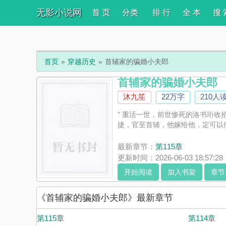
无影小说网
首 页
分类
排 行
全 本
搜 
首页
穿越历史
首辅家的骗婚小夫郎
首辅家的骗婚小夫郎
沐九笙
22万字
210人
" 重活一世，前世惨死的洛书珩收
捷，官至首辅，他嫁给他，定可以借
最新章节：
第115章
更新时间：2026-06-03 18:57:28
开始阅读
加入书架
章节
《首辅家的骗婚小夫郎》最新章节
第115章
第114章