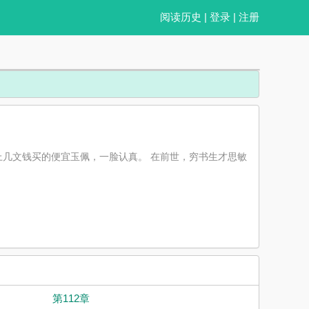
阅读历史
|
登录
|
注册
上几文钱买的便宜玉佩，一脸认真。 在前世，穷书生才思敏
第112章