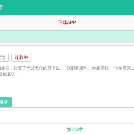
索
下载APP
读过
连载中
拾东西，碰瓷了无父无母的穷书生。 “我们有婚约，你要娶我。”他拿着路
他复仇..
目录
第113章