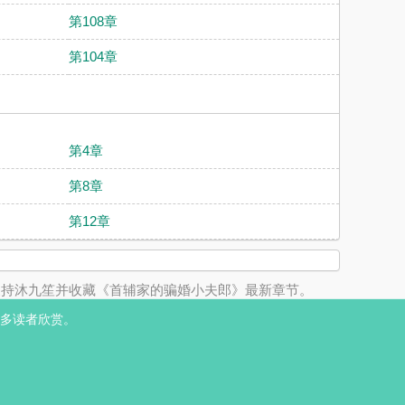
第108章
第104章
第4章
第8章
第12章
支持沐九笙并收藏《首辅家的骗婚小夫郎》最新章节。
多读者欣赏。